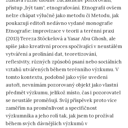
zůstává různě dlouhé zúčastněné pozorování,
přístup „být tam“, etnografování. Etnografii ovšem
nelze chápat výlučně jako metodu či Metodu, jak
poukazují editoři nedávno vydané monografie
Etnografie: improvizace v teorii a terénní praxi
(2013) Tereza Stöckelová a Yasar Abu Ghosh, ale
spíše jako kreativní proces spočívající v neustálém
vytváření a prolínání dat, teoretizování,
reflexivity, různých způsobů psaní nebo sociálních
vztahů utvářených během terénního výzkumu. V
tomto kontextu, podobně jako výše uvedení
autoři, nevnímám pozorovaný objekt jako vlastní
předmět výzkumu, jelikož místo, čas i pozorovatel
se neustále proměňují. Svůj příspěvek proto více
zaměřím na proměnlivost a specifičnost
výzkumníka a jeho rolí tak, jak jsem to prožíval
během svých dávnějších výzkumů v