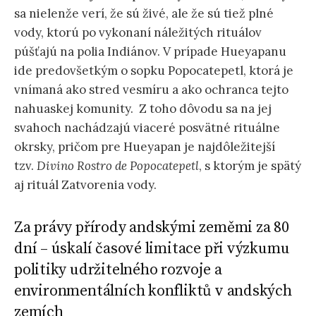
sa nielenže verí, že sú živé, ale že sú tiež plné
vody, ktorú po vykonaní náležitých rituálov
púšťajú na polia Indiánov. V prípade Hueyapanu
ide predovšetkým o sopku Popocatepetl, ktorá je
vnímaná ako stred vesmíru a ako ochranca tejto
nahuaskej komunity. Z toho dôvodu sa na jej
svahoch nachádzajú viaceré posvätné rituálne
okrsky, pričom pre Hueyapan je najdôležitejší
tzv.
Divino Rostro de Popocatepetl
, s ktorým je spätý
aj rituál Zatvorenia vody.
Za právy přírody andskými zeměmi za 80
dní – úskalí časové limitace při výzkumu
politiky udržitelného rozvoje a
environmentálních konfliktů v andských
zemích