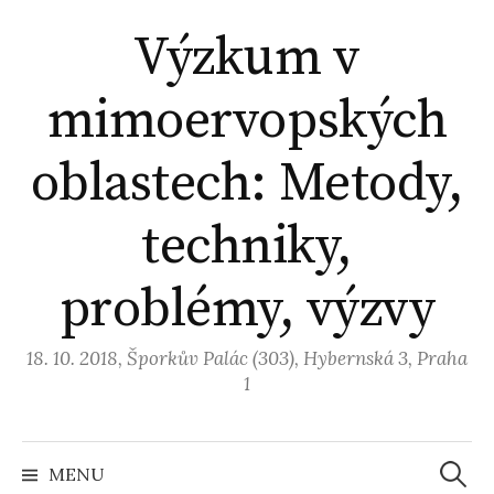
Přejít
Výzkum v
k
obsahu
mimoervopských
webu
oblastech: Metody,
techniky,
problémy, výzvy
18. 10. 2018, Šporkův Palác (303), Hybernská 3, Praha
1
Vyhled
MENU