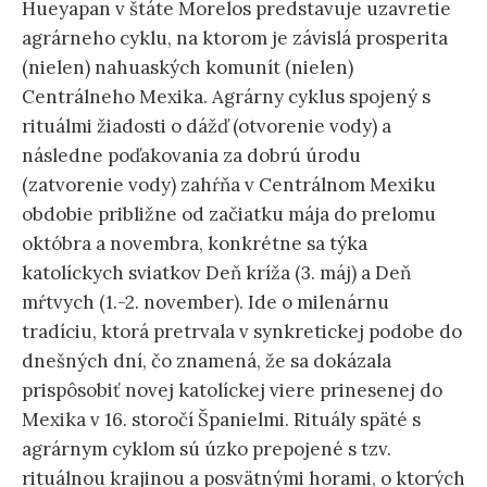
Hueyapan v štáte Morelos predstavuje uzavretie
agrárneho cyklu, na ktorom je závislá prosperita
(nielen) nahuaských komunít (nielen)
Centrálneho Mexika. Agrárny cyklus spojený s
rituálmi žiadosti o dážď (otvorenie vody) a
následne poďakovania za dobrú úrodu
(zatvorenie vody) zahŕňa v Centrálnom Mexiku
obdobie približne od začiatku mája do prelomu
októbra a novembra, konkrétne sa týka
katolíckych sviatkov Deň kríža (3. máj) a Deň
mŕtvych (1.-2. november). Ide o milenárnu
tradíciu, ktorá pretrvala v synkretickej podobe do
dnešných dní, čo znamená, že sa dokázala
prispôsobiť novej katolíckej viere prinesenej do
Mexika v 16. storočí Španielmi. Rituály späté s
agrárnym cyklom sú úzko prepojené s tzv.
rituálnou krajinou a posvätnými horami, o ktorých